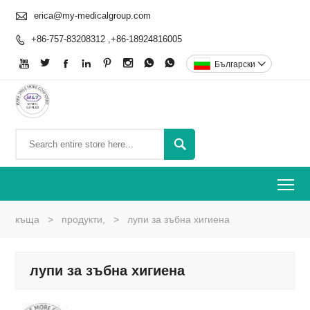

erica@my-medicalgroup.com
+86-757-83208312 ,+86-18924816005









Български


To
къща
>
продукти,
>
лупи за зъбна хигиена
лупи за зъбна хигиена