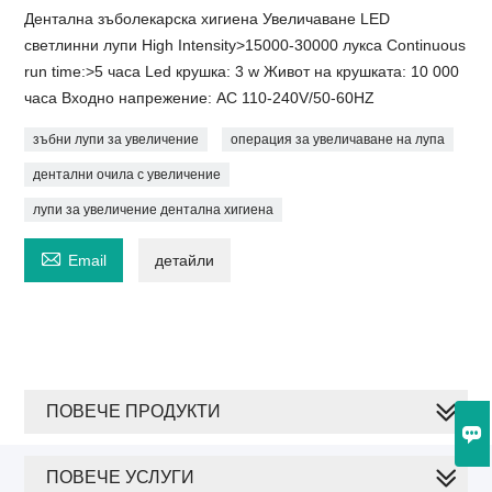
Дентална зъболекарска хигиена Увеличаване LED
светлинни лупи High Intensity>15000-30000 лукса Continuous
run time:>5 часа Led крушка: 3 w Живот на крушката: 10 000
часа Входно напрежение: AC 110-240V/50-60HZ
зъбни лупи за увеличение
операция за увеличаване на лупа
дентални очила с увеличение
лупи за увеличение дентална хигиена

Email
детайли
ПОВЕЧЕ ПРОДУКТИ

ПОВЕЧЕ УСЛУГИ